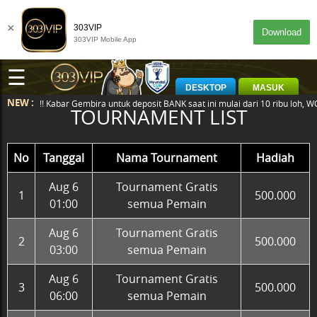
×
303VIP
Download
303VIP Mobile App
☰
DESKTOP
MASUK
NEW :
i 303VIP !! Kabar Gembira untuk deposit BANK saat ini mulai dari 10 ribu l
TOURNAMENT LIST
No
Tanggal
Nama Tournament
Hadiah
Aug 6
Tournament Gratis
1
500.000
01:00
semua Pemain
Aug 6
Tournament Gratis
2
500.000
03:00
semua Pemain
Aug 6
Tournament Gratis
3
500.000
06:00
semua Pemain