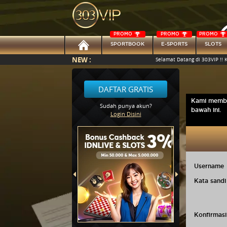
PROMO
PROMO
PROMO
SPORTBOOK
E-SPORTS
SLOTS
NEW :
Selamat Datang di 303VIP !! Kab
DAFTAR GRATIS
Kami membut
Sudah punya akun?
bawah ini.
Login Disini
Username
Kata sandi
Konfirmasi