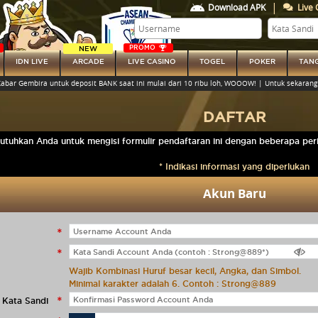
|
Download APK
Live 
PROMO
NEW
IDN LIVE
ARCADE
LIVE CASINO
TOGEL
POKER
TAN
ar Gembira untuk deposit BANK saat ini mulai dari 10 ribu loh, WOOOW! | Untuk sekarang 
DAFTAR
uhkan Anda untuk mengisi formulir pendaftaran ini dengan beberapa perin
* Indikasi informasi yang diperlukan
Akun Baru
*
*
Wajib Kombinasi Huruf besar kecil, Angka, dan Simbol.
Minimal karakter adalah 6. Contoh : Strong@889
*
 Kata Sandi